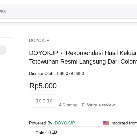
DOYOKJP
DOYOKJP ⋆ Rekomendasi Hasil Kelua
Totowuhan Resmi Langsung Dari Colom
Disukai Oleh :
886.079.8880
Rp5.000
4.6 rating
Write a review
Powered By :
DOYOKJP
Imported fro
RED
Color :