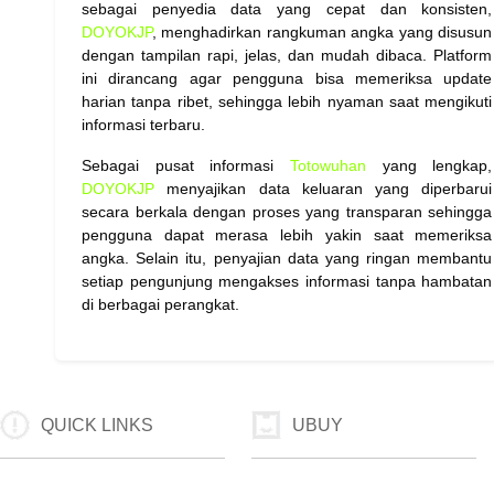
sebagai penyedia data yang cepat dan konsisten,
DOYOKJP
, menghadirkan rangkuman angka yang disusun
dengan tampilan rapi, jelas, dan mudah dibaca. Platform
ini dirancang agar pengguna bisa memeriksa update
harian tanpa ribet, sehingga lebih nyaman saat mengikuti
informasi terbaru.
Sebagai pusat informasi
Totowuhan
yang lengkap,
DOYOKJP
menyajikan data keluaran yang diperbarui
secara berkala dengan proses yang transparan sehingga
pengguna dapat merasa lebih yakin saat memeriksa
angka. Selain itu, penyajian data yang ringan membantu
setiap pengunjung mengakses informasi tanpa hambatan
di berbagai perangkat.
QUICK LINKS
UBUY