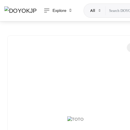
All
Explore