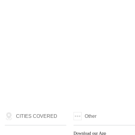
CITIES COVERED
Other
Download our App